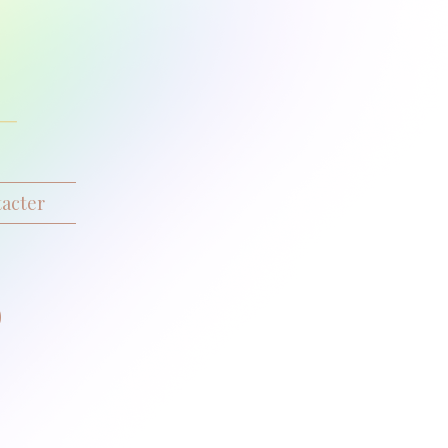
acter
o